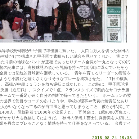
高等学校野球部が甲子園で準優勝に輝いた。 人口百万人を切った秋田の
の生徒だけで構成され甲子園で素晴らしい試合を見せてくれた。 実にフ
当たり前の地味なバントが正確であったりチーム全員が一丸となっての試
監督の記事には、高校球児の頃から礼節を持って部活動に望んでいたそう
金農では伝統的野球術を継承している。 青年を育てるリーダーの資質を
ような小説だと嘘くさくなりそうなプレーを成功させた。 17日の横浜
し、高橋が中越え３ランを放ち逆転に成功した。 この時は、甲子園球場
々決勝（近江戦）、スクイズで１点、２ランスクイズで劇的なサヨナラ勝
チームで一番足が速く自分の判断で帰ってきたという。 ホームランの翌
ツの世界で監督やコーチのありようや、学校の理事や代表の無責任なあり
た人がいなくなってるのが当世風と思ってしまうところ、彼らが払拭して
400人、母校到着で1000年が出迎えた。 寄付金は、1億9000万集まっ
がかかり天も祝福してたようだ。 秋田の伝統工芸士に真善美を大切に生
業を丹念にブレることなく情熱を持って仕事をなさっている。 金農ナイ
。
2018-08-24 19:33