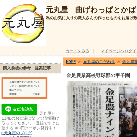
元丸屋 曲げわっぱとかば
私のお気に入りの職人さんの作ったものをお届け
カートをみる
｜
マイページへログイ
HOME
>
元丸屋のこだわり
>
金足農
購入前後の参考・提案記事
金足農業高校野球部の甲子園
元丸屋と
LINEのお友達になって情報受け
取ってください。 登録ですぐに
使える300円クーポン発行中！
□元丸屋のブログ