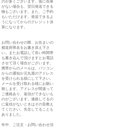
のが多くございます。仮に在庫
がない場合も、翌日発送できる
物もございます。また、ご予約
もいただけます。発送できるよ
うになってからのクレジット決
算になります。
お問い合わせの際、お住まいの
都道府県名をお書き添え下さ
い。またお電話して良い時間帯
も書き込んで頂けますとお電話
させて頂く場合がございます。
携帯からのメールは、パソコン
からの通知か元丸屋のアドレス
を受けられる様にして下さい。
メールを受け取れる様にお願い
致します。アドレスが間違って
ご連絡あり、返信ができないも
のがございます。連絡してるの
に返信がないときはその旨教え
てください。失念してることも
ありました。
年中、ご注文・お問い合わせ頂