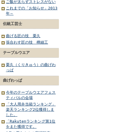
ご飯が太らずストレスがない
これまでの「お知らせ」2013
年～
伝統工芸士
曲げる匠の技 栗久
張合わす匠の技 樺細工
テーブルウエア
栗久（くりきゅう）の曲げわ
っぱ
曲げわっぱ
今年のテーブルウエアフェス
ティバルの会場
「大人用弁当箱ランキング」
楽天ランキング2位獲得しま
した。
「Rakutenランキング第1位
をまた獲得です。