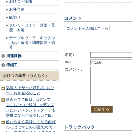
おひつ・御櫃
お弁当箱
飯切り
コメント
せいろ・セイロ・蒸篭・蒸
[
コメント記入欄はこちら
]
籠・木製
テーブルウエア・キッチン
用品・食器・調理器具・酒
器
名前:
川連漆器
URL:
樺細工
コメント:
おひつの蘊蓄（うんちく）
気温の上がった時期の おひ
つ・お弁当箱のこと
炊きたてご飯は、αデンプ
ン。おひつご飯は、αデンプ
ンにレジスタントスターチも
増量になった美味しいご飯。
使いやすく美味しくなる曲げ
トラックバック
わっぱにするのが栗久六代