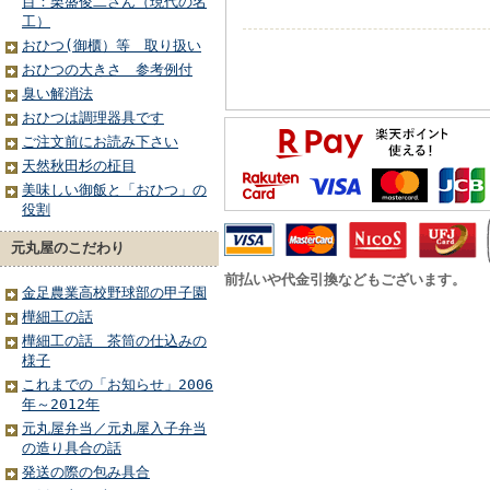
目：栗盛俊二さん（現代の名
工）
おひつ(御櫃）等 取り扱い
おひつの大きさ 参考例付
臭い解消法
おひつは調理器具です
ご注文前にお読み下さい
天然秋田杉の柾目
美味しい御飯と「おひつ」の
役割
元丸屋のこだわり
前払いや代金引換などもございます。
金足農業高校野球部の甲子園
樺細工の話
樺細工の話 茶筒の仕込みの
様子
これまでの「お知らせ」2006
年～2012年
元丸屋弁当／元丸屋入子弁当
の造り具合の話
発送の際の包み具合