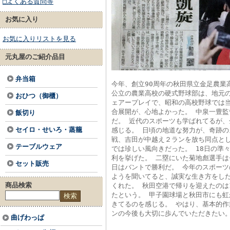
□よくある質問等
お気に入り
お気に入りリストを見る
元丸屋のご紹介品目
弁当箱
今年、創立90周年の秋田県立金足農業
公立の農業高校の硬式野球部は、地元
おひつ（御櫃）
ェアープレイで、昭和の高校野球では
合展開が、心地よかった。 中泉一豊
飯切り
だ。 近代のスポーツも学ばれてるが、
セイロ・せいろ・蒸籠
感じる。 日頃の地道な努力が、奇跡の
戦、吉田が中越え２ランを放ち同点と
テーブルウェア
では珍しい風向きだった。 18日の準
利を挙げた。 二塁にいた菊地彪選手は
セット販売
日はバントで勝利だ。 今年のスポー
ようを聞いてると、誠実な生き方をし
商品検索
くれた。 秋田空港で帰りを迎えたのは1
たという。 甲子園球場と秋田市にも虹
きてるのを感じる。 やはり、基本的作
ンの今後も大切に歩んでいただきたい
曲げわっぱ