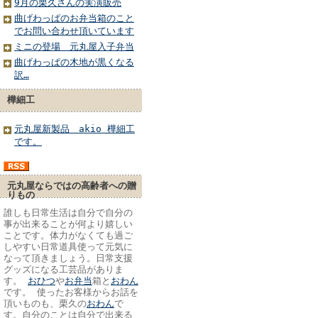
9月の栗久さんの実演販売
曲げわっぱのお弁当箱のこと
でお問い合わせ頂いています
ミニの登場 元丸屋入子弁当
曲げわっぱの木地が黒くなる
訳…
樺細工
元丸屋新製品 akio 樺細工
です。
元丸屋ならではの高齢者への贈
りもの
誰しも日常生活は自分で自分の
事が出来ることが何より嬉しい
ことです。体力がなくても過ご
しやすい日常道具使って元気に
なって頂きましょう。日常支援
グッズになる工芸品がありま
す。
おひつ
や
お弁当
箱と
おわん
です。 使ったお客様からお話を
頂いものも、栗久の
おわん
で
す。自分のことは自分で出来る