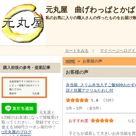
元丸屋 曲げわっぱとかば
私のお気に入りの職人さんの作ったものをお届け
カートをみる
｜
マイページへログイ
HOME
> お客様の声
購入前後の参考・提案記事
お客様の声
弁当箱 スリム弁当入子ご飯600おかず
説と抗菌アクリルたわし付
5.0
(5件)
1件～5件 （全5件）
元丸屋と
LINEのお友達になって情報受け
おすすめ度
らむ
取ってください。 登録ですぐに
使える300円クーポン発行中！
□元丸屋のブログ
子どもが成長して大きいお弁当箱を買