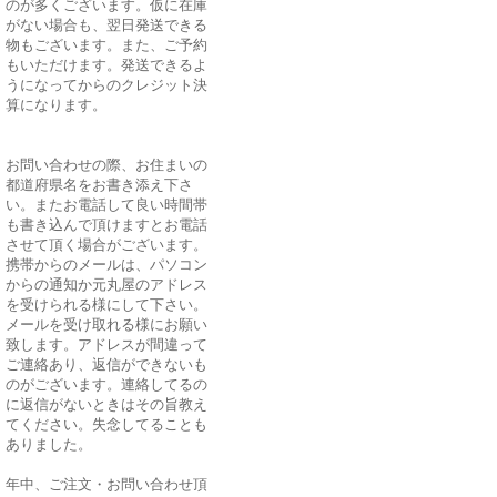
のが多くございます。仮に在庫
がない場合も、翌日発送できる
物もございます。また、ご予約
もいただけます。発送できるよ
うになってからのクレジット決
算になります。
お問い合わせの際、お住まいの
都道府県名をお書き添え下さ
い。またお電話して良い時間帯
も書き込んで頂けますとお電話
させて頂く場合がございます。
携帯からのメールは、パソコン
からの通知か元丸屋のアドレス
を受けられる様にして下さい。
メールを受け取れる様にお願い
致します。アドレスが間違って
ご連絡あり、返信ができないも
のがございます。連絡してるの
に返信がないときはその旨教え
てください。失念してることも
ありました。
年中、ご注文・お問い合わせ頂