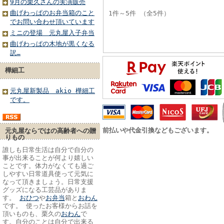
9月の栗久さんの実演販売
曲げわっぱのお弁当箱のこと
1件～5件 （全5件）
でお問い合わせ頂いています
ミニの登場 元丸屋入子弁当
曲げわっぱの木地が黒くなる
訳…
樺細工
元丸屋新製品 akio 樺細工
です。
前払いや代金引換などもございます。
元丸屋ならではの高齢者への贈
りもの
誰しも日常生活は自分で自分の
事が出来ることが何より嬉しい
ことです。体力がなくても過ご
しやすい日常道具使って元気に
なって頂きましょう。日常支援
グッズになる工芸品がありま
す。
おひつ
や
お弁当
箱と
おわん
です。 使ったお客様からお話を
頂いものも、栗久の
おわん
で
す。自分のことは自分で出来る