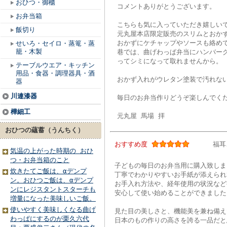
おひつ・御櫃
コメントありがとうございます。
お弁当箱
こちらも気に入っていただき嬉しい
飯切り
元丸屋本店限定販売のスリムとおか
おかずにケチャップやソースも絡め
せいろ・セイロ・蒸篭・蒸
籠・木製
巷では、曲げわっぱ弁当にハンバー
ってシミになって取れませんから。
テーブルウエア・キッチン
用品・食器・調理器具・酒
おかず入れがウレタン塗装で汚れな
器
川連漆器
毎日のお弁当作りどうぞ楽しんでく
樺細工
元丸屋 馬場 拝
おひつの蘊蓄（うんちく）
おすすめ度
福耳
気温の上がった時期の おひ
つ・お弁当箱のこと
子どもの毎日のお弁当用に購入致しま
炊きたてご飯は、αデンプ
丁寧でわかりやすいお手紙が添えられ
ン。おひつご飯は、αデンプ
お手入れ方法や、経年使用の状況など
ンにレジスタントスターチも
安心して使い始めることができました
増量になった美味しいご飯。
使いやすく美味しくなる曲げ
見た目の美しさと、機能美を兼ね備え
わっぱにするのが栗久六代
日本のもの作りの高さを誇る一品だと