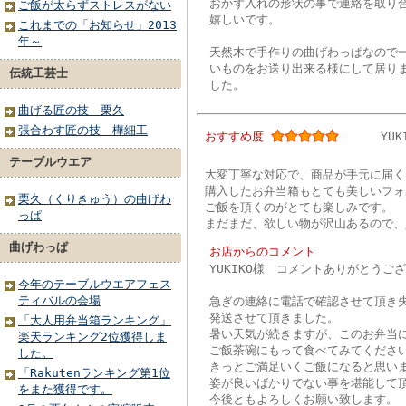
おかず入れの形状の事で連絡を取り
ご飯が太らずストレスがない
嬉しいです。
これまでの「お知らせ」2013
年～
天然木で手作りの曲げわっぱなので
いものをお送り出来る様にして居り
伝統工芸士
した。
曲げる匠の技 栗久
張合わす匠の技 樺細工
おすすめ度
YUK
テーブルウエア
大変丁寧な対応で、商品が手元に届く
購入したお弁当箱もとても美しいフォ
栗久（くりきゅう）の曲げわ
ご飯を頂くのがとても楽しみです。
っぱ
まだまだ、欲しい物が沢山あるので、
曲げわっぱ
お店からのコメント
YUKIKO様 コメントありがとうご
今年のテーブルウエアフェス
ティバルの会場
急ぎの連絡に電話で確認させて頂き
発送させて頂きました。
「大人用弁当箱ランキング」
暑い天気が続きますが、このお弁当
楽天ランキング2位獲得しま
ご飯茶碗にもって食べてみてくださ
した。
きっとご満足いくご飯になると思い
「Rakutenランキング第1位
姿が良いばかりでない事を堪能して
をまた獲得です。
今後ともよろしくお願い致します。