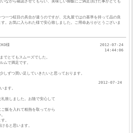
合いながら確認させてもらい、美味しい御飯にご満足頂けた事がとても
一つ一つ柾目の具合が違うのですが、元丸屋ではの基準を持って品の良
ます。お気に入られた様で安心致しました。ご用命ありがとうございま
IKO様
2012-07-24
14:44:06
までとてもスムーズでした。
ルムで満足です。
少しずつ買い足していきたいと思っております。
2012-07-24
ざいます。
失礼致しました。お陰で安心して
にご飯を入れて粗熱を取ってから
い。
ます。
頂けると思います。