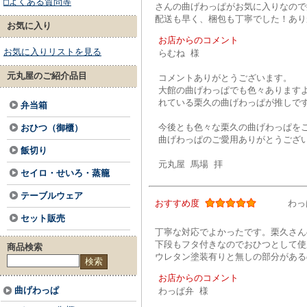
□よくある質問等
さんの曲げわっぱがお気に入りなので
配送も早く、梱包も丁寧でした！あり
お気に入り
お店からのコメント
お気に入りリストを見る
らむね 様
元丸屋のご紹介品目
コメントありがとうございます。
大館の曲げわっぱでも色々あります
れている栗久の曲げわっぱが推しで
弁当箱
今後とも色々な栗久の曲げわっぱを
おひつ（御櫃）
曲げわっぱのご愛用ありがとうござ
飯切り
元丸屋 馬場 拝
セイロ・せいろ・蒸籠
テーブルウェア
おすすめ度
わっ
セット販売
丁寧な対応でよかったです。栗久さん
下段もフタ付きなのでおひつとして使
商品検索
ウレタン塗装有りと無しの部分がある
お店からのコメント
曲げわっぱ
わっぱ弁 様