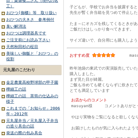
目：栗盛俊二さん（現代の名
工）
子どもが、学校でお弁当を披露すると
先生が暫く弁当箱を見つめて停止した
おひつ(御櫃）等 取り扱い
おひつの大きさ 参考例付
たま～にオカズを残してくるときがあ
臭い解消法
ご飯だけはしっかり食べてきます。
おひつは調理器具です
ご注文前にお読み下さい
サイズ違いで、自分用にも購入しよう
天然秋田杉の柾目
美味しい御飯と「おひつ」の
おすすめ度
mas
役割
昨年池袋の東武での実演販売していた
元丸屋のこだわり
購入しました。
まず見た目が綺麗。
金足農業高校野球部の甲子園
ご飯も冷めても硬くならずに炊きたて
樺細工の話
とても満足しています
樺細工の話 茶筒の仕込みの
お店からのコメント
様子
masuyan様 コメントありがと
これまでの「お知らせ」2006
年～2012年
やはり実物をご覧になると欲しくなり
元丸屋弁当／元丸屋入子弁当
の造り具合の話
お届けしたものが気に入られたよう
発送の際の包み具合