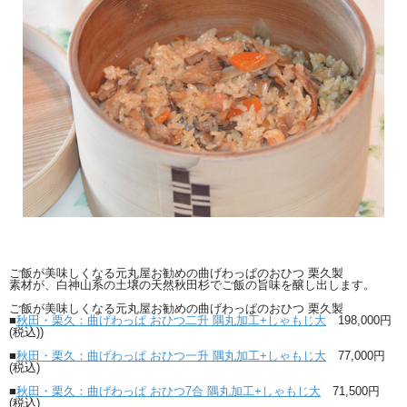
ご飯が美味しくなる元丸屋お勧めの曲げわっぱのおひつ 栗久製
素材が、白神山系の土壌の天然秋田杉でご飯の旨味を醸し出します。
ご飯が美味しくなる元丸屋お勧めの曲げわっぱのおひつ 栗久製
■
秋田・栗久：曲げわっぱ おひつ二升 隅丸加工+しゃもじ大
198,000円
(税込))
■
秋田・栗久：曲げわっぱ おひつ一升 隅丸加工+しゃもじ大
77,000円
(税込)
■
秋田・栗久：曲げわっぱ おひつ7合 隅丸加工+しゃもじ大
71,500円
(税込)