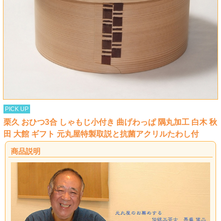
PICK UP
栗久 おひつ3合 しゃもじ小付き 曲げわっぱ 隅丸加工 白木 秋
田 大館 ギフト 元丸屋特製取説と抗菌アクリルたわし付
商品説明