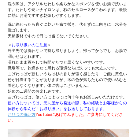
洗う際は、アクリルたわしや柔らかなスポンジを使いお湯で洗いま
す。たわしや硬いナイロンは、杉のセルロースがこわれます。最後
に熱いお湯ですすぎ乾燥しやすくします。
洗い終わったら直ぐに乾いた布で拭き、伏せずに上向きにし水分を
飛ばします。
天然素材ですので日には当てないでください。
＜
お取り扱いのご注意
＞
外出先では洗わないで持ち帰りましょう。帰ってからでも、お湯で
潤かせばとれます。
濡れたまま蓋をして時間がたつと黒くなりやすいです。
職場等で、乾燥させて帰れる環境ならば洗っても大丈夫です。
曲げわっぱが新しいうちは杉の香りが強く感じたり、ご飯に黄色い
粉が付着することがありますが、木の色が落ちたもので使い込むと
着色しなくなります。体に害はございません。
始めの二週間のお楽しみです。
曲げわっぱは、使い方によっては何十年もお楽しみいただけます。
使い方については、元丸屋から発送の際、私の経験とお客様からの
体験から学んだ「お取り扱い」をお送りしております。
おひつの洗い方
YouTubeにあげてみました。ご参考にしてくださ
い。