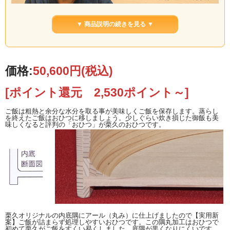
グッドデザイン選定商品 クラフト・センター・ジャパン選定商品 実用新案登録第
３１１１３６８号 直径約200（196）×H124mm 胴の内径は約167×94mm
国内
▼ 商品説明の続きを見る ▼
送料無料／しゃもじ（小）贈呈中
栗久のおひつのご飯は、美味しいαデンプンのま
まになってます。そして、炊きたてのご飯の粗熱をとるから（レジスタントスタ
ーチ）食物繊維が増えた健康食になるので、是非おひつご飯をお始めください。
サイズですが、炊きたてのご飯3合を入れたままですとおひつが小さいです。炊き
たてを入れて数分後に食べ始めるなら大丈夫です。 秋田・大館曲げわっぱの老舗
価格:
50,600円
(税込)
栗久 おひつはひと味違います。半年使い込んで馴染みますと、酢飯や炊き込み御
飯、そして、麺類も入れられます。我が家ではちらし寿司や炊き込み御飯も楽し
いです。病中病後の方や高齢者の食欲不振もおひつ御飯で乗り切りましょう。介
[ポイント還元 2,530ポイント～]
護の食事にも御飯炊きの回数が減って重宝しました。
我が家の最初の曲げわっぱのおひつです。元丸屋では、家族構成が変わって少な
い炊飯量になったら２合にサイズダウンも出来ます。
ご飯は粗熱と余分な水分を取る事が美味しくご飯を保存します。蒸らし
直径196×H124mm フタをした状態の大きさです。胴の内径は約167×94mm
を終えたご飯はおひつに移しましょう。少しぐらい炊き損じた御飯も美
味しくなると評判の「おひつ」が栗久のおひつです。
ところで、サイズですが、炊きたてのご飯3合を入れたままですとおひつが小さい
です。※
おひつの大きさ 参考例付
を御参考ください。
おひつの洗い方
YouTubeにあげてみました。ご参考にしてください。
曲げわっぱの素材：天然秋田杉
老舗；栗久の曲げわっぱは素材と造りが優れています。年間を通して寒暖の差が
激しい環境で育った天然秋田杉の特徴は、年輪が細やかで細胞も細やかな所で
す。それで熱の伝導性が低く水分の調節に貢献しています。おひつご飯が美味し
く、お弁当のご飯なのに何時も美味しのです。
平成25年国有林の伐採が資源保護のため禁止になりました。
栗久オリジナルの内底隅にアール（丸み）に仕上げましたので【実用新
白木の台所用品は、使いハジメと毎日の始末が大切ですので、元丸屋オリジナル
案】ご飯が詰まらず処理しやすいおひつです。この隅丸加工はおひつで
の詳しいお取り扱いを御届け致します。
初めて栗久がご飯をすくい易くしました。底隅が黒くなりにくいです。