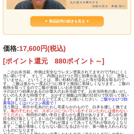
大館・曲げわっぱの伝統工芸士：栗久の栗盛俊二さんのお弁当箱です。天然秋
田杉の風合いや手触り、香りそして、作りの善さをお楽しみください。男性に人
▼ 商品説明の続きを見る ▼
気のサイズです。内側はご飯が美味しくなる栗久の白木仕上げです。
内容量 600ml 仕切り板つき 製品重量150g
サイズ：約W197×D128×H50mm 胴の内寸W183×D108×H37mm
曲げわっぱの素材：天然秋田杉
価格:
17,600円
(税込)
老舗；栗久の曲げわっぱは素材と造りが優れています。年間を通して寒暖の差が
激しい環境で育った天然秋田杉の特徴は、年輪が細やかで細胞も細やかな所で
す。それで熱の伝導性が低く水分の調節に貢献しています。おひつご飯が美味し
[ポイント還元 880ポイント～]
く、お弁当のご飯なのに何時も美味しのです。
平成25年国有林の伐採が資源保護のため禁止になりました。
このお弁当箱、外側は安全なウレタン塗装されてますので汚れにくく
洗い易いです。 そして、内側はおひつと同じ効果があるように、塗装し
ていません。 ということは、厚い杉材の底とふた等が湿気を取るので
す。 ご飯は釜から一度おひつに移すと格段に美味しくなります。 ご飯の
粗熱を取ってるのでご飯が美味しいお弁当箱です。
そのおひつ効果があるのが栗久のお弁当箱です。お弁当特有の臭いがし
ないのも大きな特徴です。 おかずと御飯は付属の仕切りで区切って使い
ます。または、レタスなどで工夫してお使いください。
ご飯やおひつ効
果等詳しくはパソコン画面で！
洗う際は、布巾や毛糸のたわし等柔らかのもので、白木を優しく撫でま
す
。
亀の子たわしや、スポンジについているナイロンたわしは使わない
でください。
秋田杉の硬い冬目と柔らかな夏目があります。柔らかな夏
目を削げ落としてしまいおひつ効果である調湿性を失います。つまり台
無しにしてしまうのです。汚れが溜まって洗っても汚れが取れなくなり
ます。ご飯が美味しくならない器になるばかりか、食べ物を入れられな
いものになります。