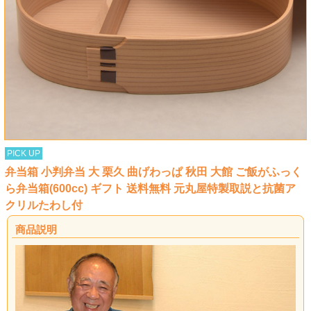
PICK UP
弁当箱 小判弁当 大 栗久 曲げわっぱ 秋田 大館 ご飯がふっく
ら弁当箱(600cc) ギフト 送料無料 元丸屋特製取説と抗菌ア
クリルたわし付
商品説明