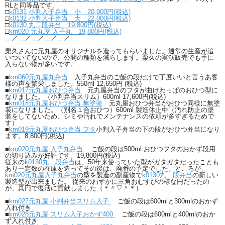
RLと同等品です。
□
k0131 小判入子弁当 小 20,900円(税込)
□
k0132 小判入子弁当 大 22,000円(税込)
□
k0130 丸二段弁当 19,800円(税込)
□
km020 元丸屋 入子丸 19,800円(税込)
＿／＿／＿／＿／＿／
栗久さんに元丸屋のオリジナルを造ってもらいました。通常の生産が追
いついてないので、公開の種類を減らします。栗久の実演販売でも手に
入らない物が多いです。
■
km060元丸屋丸弁当
入子丸弁当のご飯の段だけで丁度いいと言うあ客
様の声を繁栄しました。550ml 12,650円 (税込)
■
km017元丸屋おひつ弁当
元丸屋弁当のフタが曲げわっぱのおひつ型に
なりました。（小判弁当スリム）600ml 17,600円(税込)
■
km018元丸屋おひつ弁当 無塗装
元丸屋おひつ弁当がおひつ同様に無塗
装になりました。（別名１合おひつ）600ml 製造休止中（汚れ防止の塗
装をしてないため、シミや汚れでメンテナンスの依頼が多すぎるためで
す）
■
km019元丸屋おひつ弁当 フタ
小判入子弁当の下の段がおひつ弁当になり
ます。8,800円(税込)
■
km020元丸屋 入子丸弁当
ご飯の段は500ml おひつフタのおかず段用
の切り込みが好評です。19,800円(税込)
従来の
k0130丸二段弁当
は、50年来使っていた型がガタガタだったことも
あり一定数の在庫を造ってその後は、廃番の予定でした。ところが、
km020元丸屋入子丸弁当
の型を製造の副産物で
k0130丸二段弁当
の新しい
製造型が出来ました。 従来のわずかに三角おむすびの様な円だったの
が、真円で復活に貢献しました（＊＾▽＾＊）
■
km027元丸屋 小判弁当スリム入子
ご飯の段は600mlと300mlのおかず
入れ付き
■
km028元丸屋 スリム入子おかず400
ご飯の段は600mlと400mlのおか
ず入れ付き