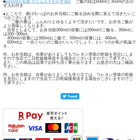
■
km029元丸屋 スリム入子おかず350
ご飯の段は600mlと350mlのおか
ず入れ付き
●ところで、曲げわっぱのお弁当箱にご飯を詰める際に覚えて頂きたいこ
つがございます。
「ご飯の量は、ふんわりとゆるくよそて頂きたいです。お弁当ご飯が
より美味しくなります。
目安としまして、お弁当箱300mlの容量には200mlのご飯を。350mlに
は200~300ml。
400mlの容量には300mlおご飯で、500mlの容量には、400ml。
600mlは、一合ぐらいのご飯がいいいでしょう。というのが私の私論で
す。」
尚、お弁当箱は、在庫がありましてもウレタン塗装の乾燥を充分にしま
すので当店で二日乾燥後発送する場合がございますのでご了承下さい。
また、この商品は品薄でお待ち頂く事があります。お急ぎの方はご確認
下さい。
尚、お弁当箱は、在庫がありましても作り立ては、ウレタン塗装の乾燥
を充分にしますので当店で二日乾燥後発送する場合がございますのでご
了承下さい。