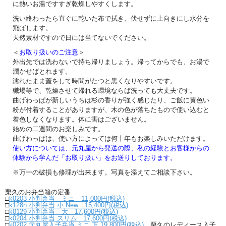
に熱いお湯ですすぎ乾燥しやすくします。
洗い終わったら直ぐに乾いた布で拭き、伏せずに上向きにし水分を
飛ばします。
天然素材ですので日には当てないでください。
＜
お取り扱いのご注意
＞
外出先では洗わないで持ち帰りましょう。帰ってからでも、お湯で
潤かせばとれます。
濡れたまま蓋をして時間がたつと黒くなりやすいです。
職場等で、乾燥させて帰れる環境ならば洗っても大丈夫です。
曲げわっぱが新しいうちは杉の香りが強く感じたり、ご飯に黄色い
粉が付着することがありますが、木の色が落ちたもので使い込むと
着色しなくなります。体に害はございません。
始めの二週間のお楽しみです。
曲げわっぱは、使い方によっては何十年もお楽しみいただけます。
使い方については、元丸屋から発送の際、私の経験とお客様からの
体験から学んだ「お取り扱い」をお送りしております。
※万一の破損も修理が出来ます。写真を添えてご相談下さい。
栗久のお弁当箱の定番
□
k0203 小判弁当 ミニ 11,000円(税込)
□
k128n 小判弁当 小 New 15,400円(税込)
□
k0129 小判弁当 大 17,600円(税込)
□
k0204 小判弁当 スリム 17,600円(税込)
□
k0202 元丸屋入子弁当 ミニ 下 19,800円(税込)
栗久のレディース入子