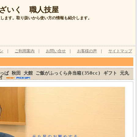
ざいく 職人技屋
致します。取り扱いから使い方の情報も紹介します。
ン
｜
ご利用案内
｜
お問い合せ
｜
お客様の声
｜
サイトマップ
っぱ 秋田 大館 ご飯がふっくら弁当箱(350cc) ギフト 元丸
し付