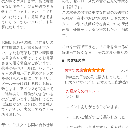
ので、セルロースの木管が並んで隙間
のが多くございます。仮に在庫
がない場合も、翌日発送できる
する訳です。
物もございます。また、ご予約
この水分の保湿に重要な性質の浸透性
もいただけます。発送できるよ
の所が、白木のおひつの美味しさの大
うになってからのクレジット決
タンニン酸の抗菌成分を含んでいる天
算になります。
勿論、外側をウレタン塗装したお弁当
す。
お問い合わせの際、お住まいの
これを一言で言うと、「ご飯を食べる
都道府県名をお書き添え下さ
締まって旨くなる」 その道具が先人
い。またお電話して良い時間帯
も書き込んで頂けますとお電話
■ お客様の声
させて頂く場合がございます。
携帯からのメールは、パソコン
おすすめ度
ソン
からの通知か元丸屋のアドレス
中学生の子供の為に購入しました。「
を受けられる様にして下さい。
し大きいサイズで…と考えて二段弁当
メールを受け取れる様にお願い
致します。アドレスが間違って
お店からのコメント
ご連絡あり、返信ができないも
ソン 様
のがございます。連絡してるの
に返信がないときはその旨教え
コメントありがとうございます。
てください。失念してることも
ありました。
＞「白いご飯がすごく美味しかった
年中、ご注文・お問い合わせ頂
とても嬉しい言葉ですね。私も嬉し