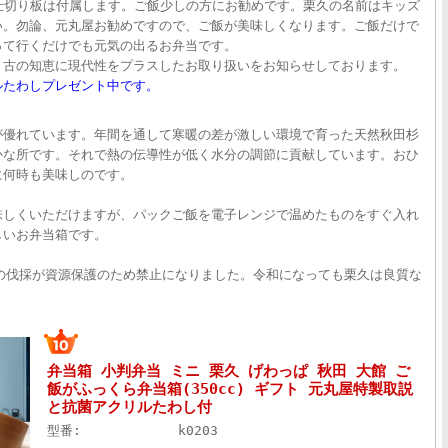
。仕切り板は付属します。ご飯少しの方にお勧めです。栗久の名前はキッズ
い。勿論、元丸屋お勧めですので、ご飯が美味しくなります。ご飯だけで
って行くだけでも元気の出るお弁当です。
く古の知恵に現代性をプラスしたお取り扱いをお知らせしております。
ルたわしプレゼント中です。
が優れています。年間を通して寒暖の差が激しい環境で育った天然秋田杉
かな所です。それで熱の伝導性が低く水分の調節に貢献しています。おひ
に何時も美味しのです。
味しくいただけますが、パックご飯を電子レンジで温めたものをすぐ入れ
しいお弁当箱です。
の伐採が資源保護のため禁止になりました。令和になっても栗久は良質な
弁当箱 小判弁当 ミニ 栗久 げわっぱ 秋田 大館 ご
飯がふっくら弁当箱(350cc) ギフト 元丸屋特製取説
と抗菌アクリルたわし付
型番:
k0203