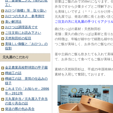
目：栗盛俊二さん（現代の名
容量はご飯のみで350mlになります
工）
弁当ですから少量タイプとご理解下さ
おひつ(御櫃）等 取り扱い
も美味しいですよ（＾＾）ふりかけ持
おひつの大きさ 参考例付
元丸屋では、発送の際に長くお使い頂
臭い解消法
ご注文の方に元丸屋の手づくりアクリ
おひつは調理器具です
曲げわっぱの素材：天然秋田杉
ご注文前にお読み下さい
老舗；栗久の曲げわっぱは素材と造り
天然秋田杉の柾目
の特徴は、年輪が細やかで細胞も細や
美味しい御飯と「おひつ」の
つご飯が美味しく、お弁当のご飯なの
役割
釜や土鍋のご飯も炊きたてを入れて美
元丸屋のこだわり
て、お弁当にして食べてもご飯が美味
金足農業高校野球部の甲子園
素材の天然秋田杉は、平成25年国有林
樺細工の話
素材を入荷して奮闘しております。
樺細工の話 茶筒の仕込みの
様子
これまでの「お知らせ」2006
年～2012年
元丸屋弁当／元丸屋入子弁当
の造り具合の話
発送の際の包み具合