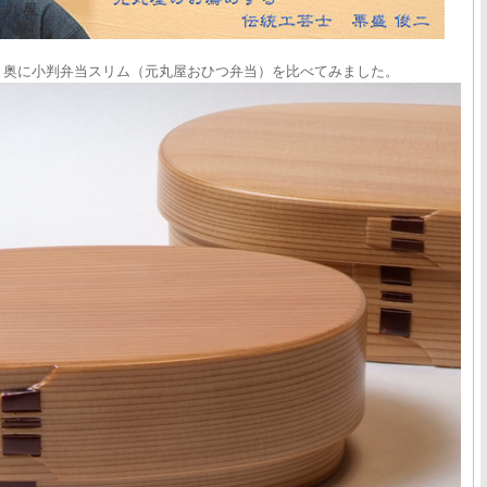
と奥に小判弁当スリム（元丸屋おひつ弁当）を比べてみました。