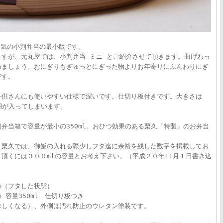
人気の小判弁当の最小版です。
すが、元丸屋では、小判弁当 ミニ とご紹介させて頂きます。曲げわっ
めましょう。おにぎりもぎゅっとにぎった物よりお年寄りにふんわりにぎ
です。
子供さんにも使いやすい仕様で深いです。仕切り板付きです。大きさは
の胴が入ってしまいます。
弁当箱で容量が最小の350ml。おひつ効果のある栗久「特製」のお弁当
。栗久では、御飯の入れる際少しフタ迄に余裕を残した数字を掲載してお
頂くには３００mlの容量とお考え下さい。（平成２０年11月１日書き込
mm（フタした状態）
m 容量350ml 仕切り板つき
味しくなる）、外側は汚れ防止のウレタン塗装です。