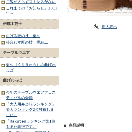
ご飯が太らずストレスがない
これまでの「お知らせ」2013
年～
伝統工芸士
拡大表示
曲げる匠の技 栗久
張合わす匠の技 樺細工
テーブルウエア
栗久（くりきゅう）の曲げわ
っぱ
曲げわっぱ
今年のテーブルウエアフェス
ティバルの会場
「大人用弁当箱ランキング」
楽天ランキング2位獲得しま
した。
「Rakutenランキング第1位
■ 商品説明
をまた獲得です。