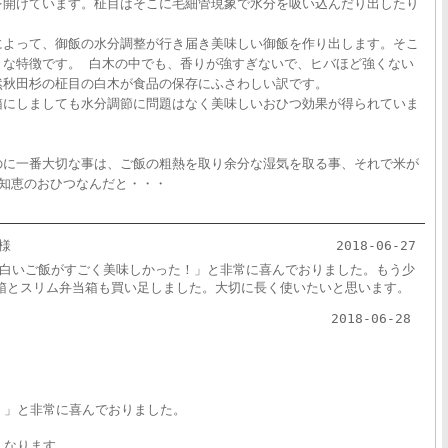
を開けています。柾目はそこに毛細管現象で水分を吸い込んだり出したり
によって、御飯の水分調整が行き届き美味しい御飯を作り出します。そこ
きな特徴です。 白木の中でも、香りが強すぎないで、ヒバほど強くない
然秋田杉の柾目の白木が食品の保存にふさわしい訳です。
箱にしましても水分調節に問題はなく美味しいおひつ効果が得られていま
のに一番大切な事は、ご飯の粗熱を取り余分な湿気を取る事、それで米が
の知恵のおひつなんだと・・・
様
2018-06-27
白いご飯がすごく美味しかった！」と非常に喜んでおりました。もう少
箱とスリム弁当箱も買い足しました。大切に長く使いたいと思います。
2018-06-28
！」と非常に喜んでおりました。
くなります。