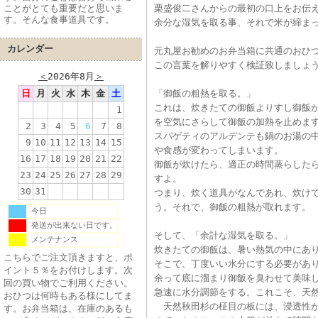
ことがとても重要だと思いま
栗盛俊二さんからの最初の口上をお伝
す。そんな食事道具です。
余分な湿気を取る事、それで米が締ま
カレンダー
元丸屋お勧めのお弁当箱に共通のおひ
この言葉を解りやすく検証致しましょ
＜
2026年8月
＞
日
月
火
水
木
金
土
「御飯の粗熱を取る。」
これは、炊きたての御飯よりすし御飯
1
を空気にさらして御飯の加熱を止めま
2
3
4
5
6
7
8
スパゲティのアルデンテも鍋のお湯の
9
10
11
12
13
14
15
や食感が変わってしまいます。
16
17
18
19
20
21
22
御飯が炊けたら、適正の時間蒸らしたら
23
24
25
26
27
28
29
すよ。
30
31
つまり、炊く道具がなんであれ、炊け
う。それで、御飯の粗熱が取れます。
今日
発送が出来ない日です。
そして、「余計な湿気を取る。」
メンテナンス
炊きたての御飯は、暑い熱気の中にあ
こちらでご注文頂きますと、ポ
そこで、丁度いい水分にする必要があ
イント５％をお付けします。次
余って底に溜まり御飯を臭わせて美味
回の買い物でご利用ください。
急速に水分調節をする。これこそ、天
おひつは何時もある様にしてま
天然秋田杉の柾目の板には、浸透性が
す。お弁当箱は、在庫のあるも