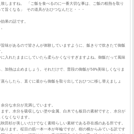
え致しますね。 「ご飯を食べるのに一番大切な事は、ご飯の粗熱を取り
って旨くなる」 その道具がおひつなんだと・・・
つ効果の話です。
う。
が旨味があるので皆さんが体験していますように、飯きりで炊きたて御飯
す。
中に入れたままにしていたら柔らかくなりすぎますよね。御飯だって風味
、加熱は止めましょう。それだけで、普段の御飯が50%美味しくなりま
て蒸らしたら、直ぐに釜から御飯を取り出しておひつに移し替えましょ
り余分な水分が充満しています。
ります。水分を吸収しない塗や金属、白木でも板目の素材ですと、水分が
しくなくなります。
然秋田杉が美しいだけでなく素晴らしい素材である存在感のある所です。
あります。柾目の筋一本一本が年輪ですが、樹の横からみている訳です