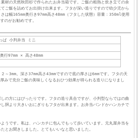
じ素材の天然秋田杉で作られたお弁当箱です。ご飯の粗熱と炊き立ての余
立てご飯を詰めてお出掛け出来ます。フタが深い造りですので幼少児から
幅165mm奥行き97mm高さ48mm（フタした状態）容量：350ml使用
ますのがお勧めです。
っぱ 小判弁当 ミニ
 奥行97mm × 高さ48mm
～3mm。深さ37mm高さ43mmですので底の厚さは6mmです。フタの天
の厚みで充分ご飯の美味しくなるおひつ効果が得られる造りになりまし
探しの方にはぴったりです。フタの造り具合ですが、小判型ならではの曲
少し胴より大きいおにぎりもフタが出来ます。お弁当バンドかハンカチで
いようです。私は、ハンカチに包んでもって歩いています。元丸屋弁当を
ったとお聞きしました。とてもいいなと思いました。