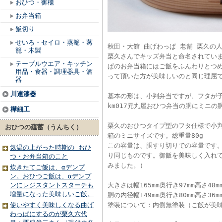
おひつ・御櫃
お弁当箱
飯切り
せいろ・セイロ・蒸篭・蒸
秋田・大館 曲げわっぱ 老舗 栗久の
籠・木製
栗久さんでキッズ弁当と命名されていま
テーブルウエア・キッチン
ぱのお弁当箱にはご飯をふんわりとつ
用品・食器・調理器具・酒
って頂いた方が美味しいのと同じ理屈
器
川連漆器
基本の形は、小判弁当ですが、フタが
km017元丸屋おひつ弁当の胴にミニ
樺細工
栗久のおひつタイプ型のフタ仕様で小判
おひつの蘊蓄（うんちく）
箱のミニサイズです。総重量80g
この容量は、胴すり切りでの容量です
気温の上がった時期の おひ
り同じものです。御飯を美味しく入れて
つ・お弁当箱のこと
みました。）
炊きたてご飯は、αデンプ
ン。おひつご飯は、αデンプ
ンにレジスタントスターチも
大きさは幅165mm奥行き97mm高さ48
増量になった美味しいご飯。
胴の内径幅149mm奥行き80mm高さ36m
使いやすく美味しくなる曲げ
塗装について：内側無塗装（ご飯が美
わっぱにするのが栗久六代