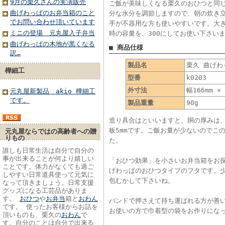
9月の栗久さんの実演販売
ご飯が美味しくなる栗久のおひつと同
曲げわっぱのお弁当箱のこと
分な水分を調節しますので、朝の炊き
でお問い合わせ頂いています
手が不器用な方も使いやすいです。大きさは
ミニの登場 元丸屋入子弁当
時の容量を、300にしてお使い下さい
曲げわっぱの木地が黒くなる
■ 商品仕様
訳…
製品名
栗久 曲げわ
樺細工
型番
k0203
外寸法
幅166mm ×
元丸屋新製品 akio 樺細工
です。
製品重量
90g
造り具合はといいますと、胴の厚みは、２
板5mmです。ご飯お量が少ないのでこ
元丸屋ならではの高齢者への贈
りもの
た。
誰しも日常生活は自分で自分の
事が出来ることが何より嬉しい
「おひつ効果」を小さいお弁当箱をお
ことです。体力がなくても過ご
げわっぱのおひつタイプのフタです。
しやすい日常道具使って元気に
包むかして下さいね。
なって頂きましょう。日常支援
グッズになる工芸品がありま
す。
おひつ
や
お弁当
箱と
おわん
バンドで押さえて持ち運ばれる方が善
です。 使ったお客様からお話を
お使いの方で巾着型の袋をお作りにな
頂いものも、栗久の
おわん
で
す。自分のことは自分で出来る