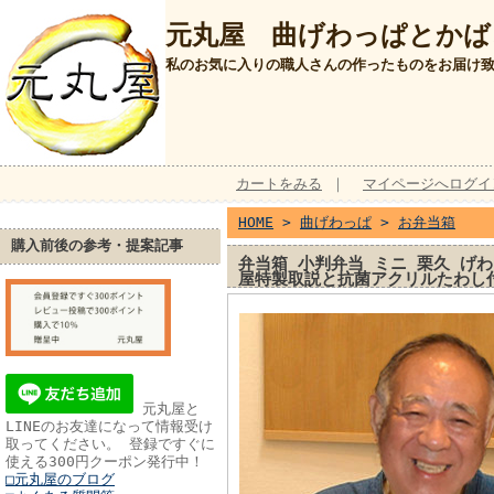
元丸屋 曲げわっぱとかば
私のお気に入りの職人さんの作ったものをお届け
カートをみる
｜
マイページへログイ
HOME
>
曲げわっぱ
>
お弁当箱
購入前後の参考・提案記事
弁当箱 小判弁当 ミニ 栗久 げわ
屋特製取説と抗菌アクリルたわ
元丸屋と
LINEのお友達になって情報受け
取ってください。 登録ですぐに
使える300円クーポン発行中！
□元丸屋のブログ